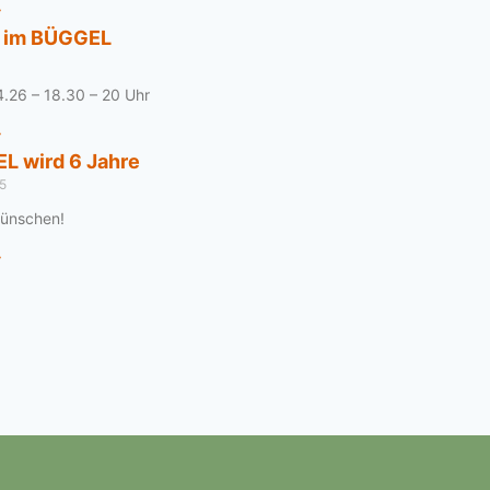
»
ff im BÜGGEL
.26 – 18.30 – 20 Uhr
»
L wird 6 Jahre
5
wünschen!
»