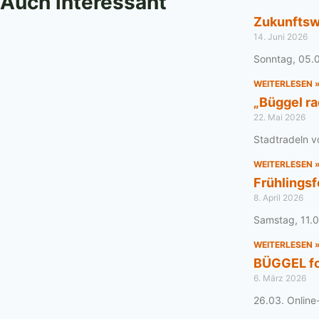
Auch interessant
Zukunftsw
14. Juni 2026
Sonntag, 05.0
WEITERLESEN 
„Büggel ra
22. Mai 2026
Stadtradeln v
WEITERLESEN 
Frühlings
8. April 2026
Samstag, 11.0
WEITERLESEN 
BÜGGEL fo
6. März 2026
26.03. Online