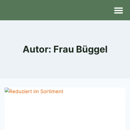
Der Lade
Dies & Das
Kontakt & Anfa
Autor: Frau Büggel